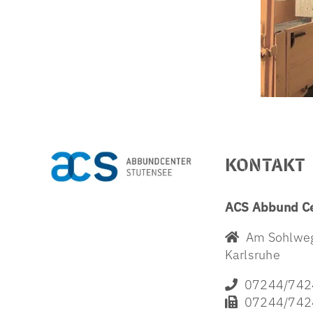
KONTAKT
ACS Abbund C
Am Sohlweg
Karlsruhe
07244/742
07244/742